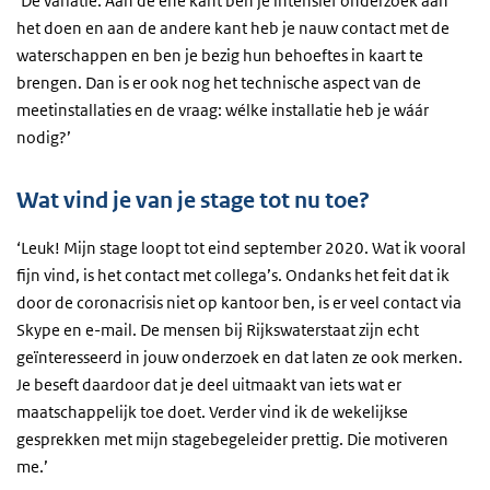
‘De variatie. Aan de ene kant ben je intensief onderzoek aan
het doen en aan de andere kant heb je nauw contact met de
waterschappen en ben je bezig hun behoeftes in kaart te
brengen. Dan is er ook nog het technische aspect van de
meetinstallaties en de vraag: wélke installatie heb je wáár
nodig?’
Wat vind je van je stage tot nu toe?
‘Leuk! Mijn stage loopt tot eind september 2020. Wat ik vooral
fijn vind, is het contact met collega’s. Ondanks het feit dat ik
door de coronacrisis niet op kantoor ben, is er veel contact via
Skype en e-mail. De mensen bij Rijkswaterstaat zijn echt
geïnteresseerd in jouw onderzoek en dat laten ze ook merken.
Je beseft daardoor dat je deel uitmaakt van iets wat er
maatschappelijk toe doet. Verder vind ik de wekelijkse
gesprekken met mijn stagebegeleider prettig. Die motiveren
me.’