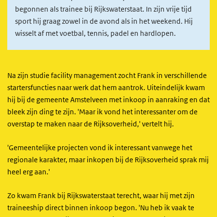
begonnen als trainee bij Rijkswaterstaat. In zijn vrije tijd
sport hij graag zowel in de avond als in het weekend. Hij
wisselt af met voetbal, tennis, padel en hardlopen.
Na zijn studie facility management zocht Frank in verschillende
startersfuncties naar werk dat hem aantrok. Uiteindelijk kwam
hij bij de gemeente Amstelveen met inkoop in aanraking en dat
bleek zijn ding te zijn. 'Maar ik vond het interessanter om de
overstap te maken naar de Rijksoverheid,' vertelt hij.
'Gemeentelijke projecten vond ik interessant vanwege het
regionale karakter, maar inkopen bij de Rijksoverheid sprak mij
heel erg aan.'
Zo kwam Frank bij Rijkswaterstaat terecht, waar hij met zijn
traineeship direct binnen inkoop begon. 'Nu heb ik vaak te