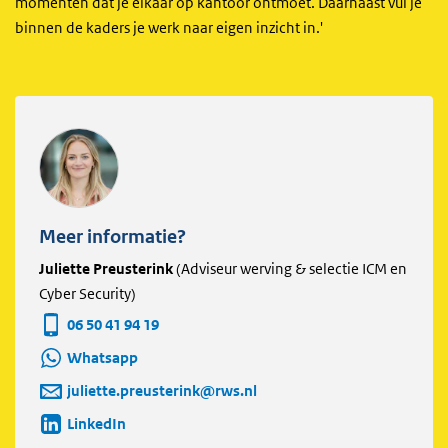
momenten dat je elkaar op kantoor ontmoet. Daarnaast vul je
binnen de kaders je werk naar eigen inzicht in.'
Meer informatie?
Juliette Preusterink
(Adviseur werving & selectie ICM en
Cyber Security)
06 50 41 94 19
Whatsapp
juliette.preusterink@rws.nl
LinkedIn