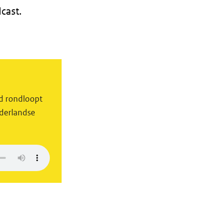
cast.
nd rondloopt
ederlandse