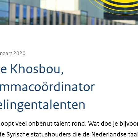
maart 2020
e Khosbou,
ammacoördinator
elingentalenten
loopt veel onbenut talent rond. Wat doe je bijvo
e Syrische statushouders die de Nederlandse taal