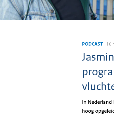
PODCAST
10 
Jasmin
progr
vlucht
In Nederland 
hoog opgeleid