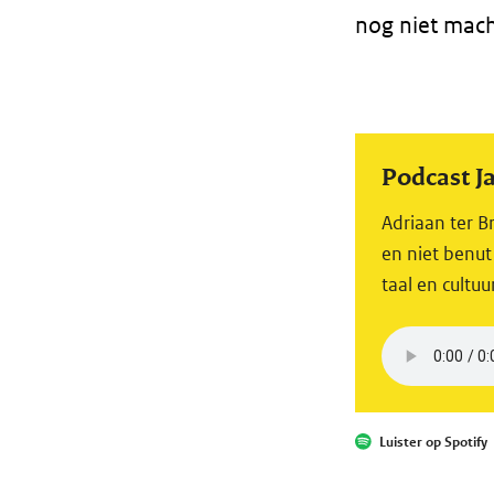
nog niet mach
Podcast 
Adriaan ter B
en niet benut
taal en cultuu
Luister op Spotify