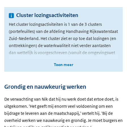
Cluster lozingsactiviteiten
Het cluster lozingsactiviteiten is 1 van de 3 clusters
(portefeuilles) van de afdeling Handhaving Rijkswaterstaat
Zuid-Nederland. Het cluster ziet er op toe dat lozingen (en
onttrekkingen) de waterkwaliteit niet verder aantasten
dan wettelijk is voorgeschreven (vanuit de omgevingswet
danwel de vergunning). Een groot deel van die lozingen
Toon meer
gebeurt door industriële bedrijven, die onderdeel kunnen
zijn van uiteenlopende branches zoals (petro)chemie,
levensmiddelenindustrie, papierindustrie, enzovoort.
Grondig en nauwkeurig werken
Daarnaast vinden lozingen plaats bij uiteenlopende
activiteiten bij jachthavens, huishoudens (buitengebied)
De verwachting van Nik dat hij nu werk doet dat ertoe doet, is
en agrarische bedrijven.
uitgekomen. 'Het geeft mij enorm veel voldoening om een
bijdrage te leveren aan de maatschappij,' vertelt hij. 'Bij de
overheid werken we nauwkeurig en grondig. Je moet burgers en