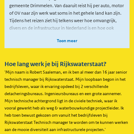
gemeente Drimmelen. Van daaruit reist hij per auto, motor
of OV naar zijn werk wat soms in het gehele land kan zijn.
Tijdens het reizen ziet hij telkens weer hoe omvangrijk,
divers en de infrastructuur in Nederland is en hoe ook
goed Rijkswaterstaat deze infra beheert en onderhoud op
Toon meer
onder andere de veiligheid en functionaliteit.
Hoe lang werk je bij Rijkswaterstaat?
'Mijn naam is Robert Saaleman, en ik ben al meer dan 16 jaar senior
technisch manager bij Rijkswaterstaat. Mijn loopbaan begon in het
bedrijfsleven, waar ik ervaring opdeed bij 2 verschillende
detacheringsbureaus. Ingenieursbureaus en een grote aannemer.
Mijn technische achtergrond ligt in de civiele techniek, waar ik
vooral gewerkt heb als weg & waterbouwkundige projectleider. Ik
heb toen bewust gekozen om vanuit het bedrijfsleven bij
Rijkswaterstaat Technisch manager te worden om te kunnen werken
aan de mooie diversiteit aan infrastructurele projecten.'