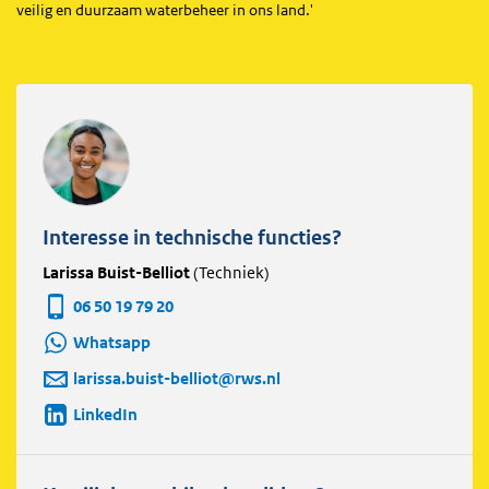
veilig en duurzaam waterbeheer in ons land.'
Interesse in technische functies?
Larissa Buist-Belliot
(Techniek)
06 50 19 79 20
Whatsapp
larissa.buist-belliot@rws.nl
LinkedIn