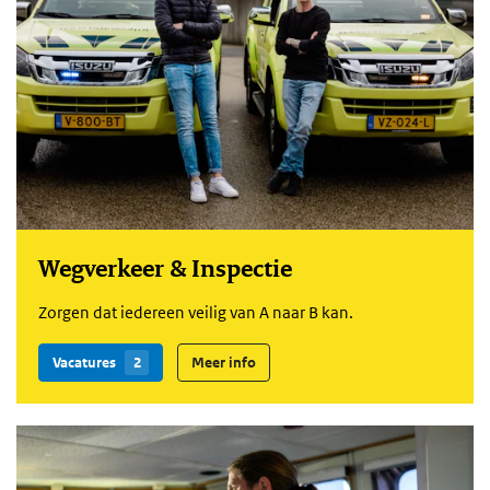
Wegverkeer & Inspectie
Zorgen dat iedereen veilig van A naar B kan.
Vacatures
2
Meer info