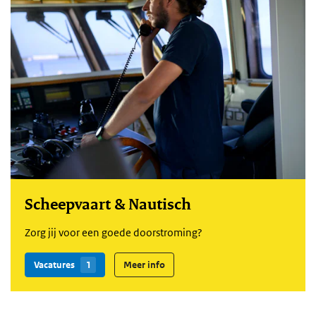
Scheepvaart & Nautisch
Zorg jij voor een goede doorstroming?
Vacatures
1
Meer info