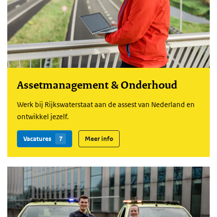
Assetmanagement & Onderhoud
Werk bij Rijkswaterstaat aan de assest van Nederland en
ontwikkel jezelf.
Vacatures
7
Meer info