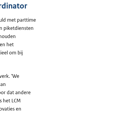
rdinator
uld met parttime
an piketdiensten
erhouden
 en het
ieel om bij
werk. ‘We
aan
voor dat andere
is het LCM
ovaties en