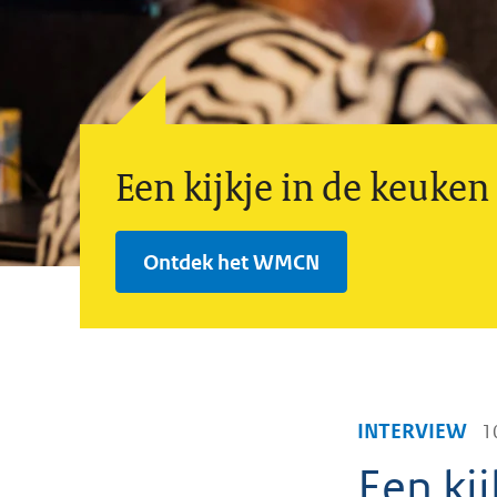
Een kijkje in de keuken
Ontdek het WMCN
INTERVIEW
1
Een ki