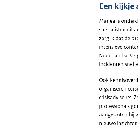
Een kijkje
Marlea is onder
specialisten uit
zorg ik dat de p
intensieve conta
Nederlandse Verg
incidenten snel 
Ook kennisoverdr
organiseren curs
crisisadviseurs. 
professionals go
aangesloten bij 
nieuwe inzichte