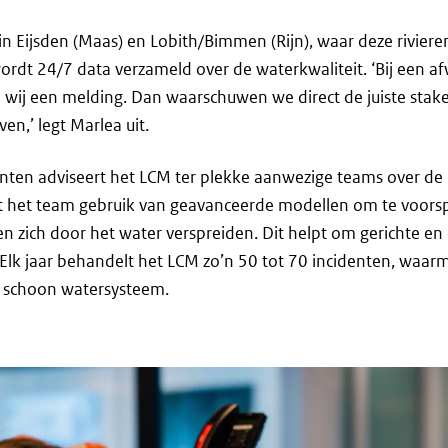
 in Eijsden (Maas) en Lobith/Bimmen (Rijn), waar deze rivier
dt 24/7 data verzameld over de waterkwaliteit. ‘Bij een afw
 wij een melding. Dan waarschuwen we direct de juiste stake
en,’ legt Marlea uit.
denten adviseert het LCM ter plekke aanwezige teams over de
 het team gebruik van geavanceerde modellen om te voors
en zich door het water verspreiden. Dit helpt om gerichte en 
lk jaar behandelt het LCM zo’n 50 tot 70 incidenten, waarm
n schoon watersysteem.