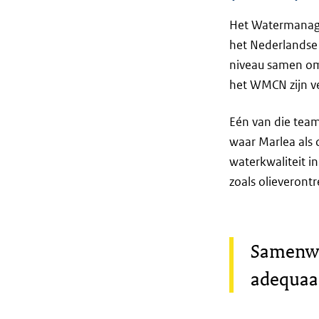
Het Watermanage
het Nederlandse 
niveau samen om
het WMCN zijn ve
Eén van die team
waar Marlea als 
waterkwaliteit i
zoals olieverontr
Samenwer
adequaa