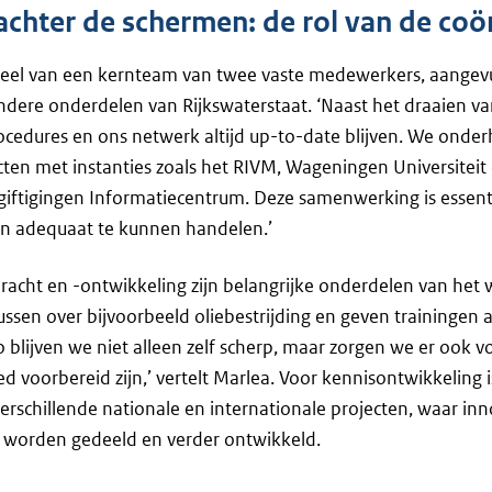
 achter de schermen: de rol van de coö
deel van een kernteam van twee vaste medewerkers, aangev
 andere onderdelen van Rijkswaterstaat. ‘Naast het draaien v
rocedures en ons netwerk altijd up-to-date blijven. We ond
cten met instanties zoals het RIVM, Wageningen Universiteit
iftigingen Informatiecentrum. Deze samenwerking is essent
en adequaat te kunnen handelen.’
acht en -ontwikkeling zijn belangrijke onderdelen van het 
ussen over bijvoorbeeld oliebestrijding en geven trainingen 
Zo blijven we niet alleen zelf scherp, maar zorgen we er ook 
ed voorbereid zijn,’ vertelt Marlea. Voor kennisontwikkeling 
verschillende nationale en internationale projecten, waar inn
n worden gedeeld en verder ontwikkeld.