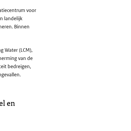
tiecentrum voor
 landelijk
heren. Binnen
ng Water (LCM),
cherming van de
teit bedreigen,
ngevallen.
el en