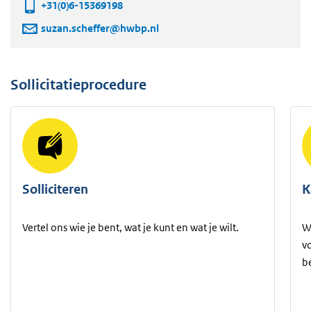
+31(0)6-15369198
suzan.scheffer@hwbp.nl
Sollicitatieprocedure
Solliciteren
K
Vertel ons wie je bent, wat je kunt en wat je wilt.
W
v
b