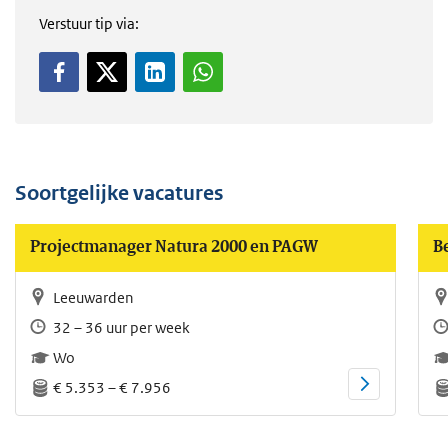
Verstuur tip via:
Soortgelijke vacatures
Projectmanager Natura 2000 en PAGW
B
Leeuwarden
32 – 36 uur per week
Wo
€ 5.353 – € 7.956