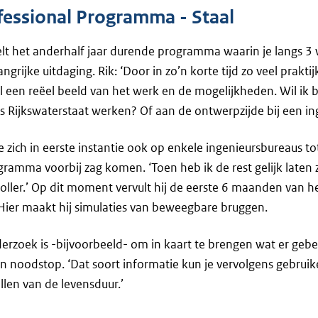
fessional Programma - Staal
elt het anderhalf jaar durende programma waarin je langs 3
angrijke uitdaging. Rik: ‘Door in zo’n korte tijd zo veel prakti
el een reëel beeld van het werk en de mogelijkheden. Wil ik b
s Rijkswaterstaat werken? Of aan de ontwerpzijde bij een i
 zich in eerste instantie ook op enkele ingenieursbureaus tot
ramma voorbij zag komen. ‘Toen heb ik de rest gelijk laten zi
ller.’ Op dit moment vervult hij de eerste 6 maanden van 
 Hier maakt hij simulaties van beweegbare bruggen.
derzoek is -bijvoorbeeld- om in kaart te brengen wat er geb
en noodstop. ‘Dat soort informatie kun je vervolgens gebru
llen van de levensduur.’