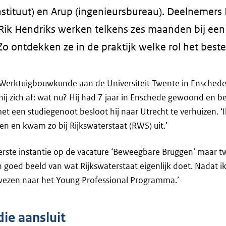
stituut) en Arup (ingenieursbureau). Deelnemers
Rik Hendriks werken telkens zes maanden bij een
Zo ontdekken ze in de praktijk welke rol het beste
Werktuigbouwkunde aan de Universiteit Twente in Enschede
hij zich af: wat nu? Hij had 7 jaar in Enschede gewoond en b
t een studiegenoot besloot hij naar Utrecht te verhuizen. ‘I
n en kwam zo bij Rijkswaterstaat (RWS) uit.’
eerste instantie op de vacature ‘Beweegbare Bruggen’ maar twi
o’n goed beeld van wat Rijkswaterstaat eigenlijk doet. Nadat 
wezen naar het Young Professional Programma.’
ie aansluit