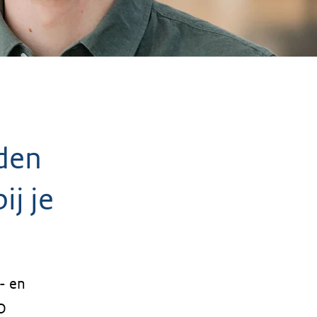
nden
ij je
- en
O