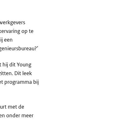
 werkgevers
jkervaring op te
ij een
ngenieursbureau?’
 hij dit Young
tten. Dit leek
het programma bij
eurt met de
iken onder meer