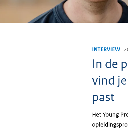
INTERVIEW
2
In de 
vind je
past
Het Young Pro
opleidingspr