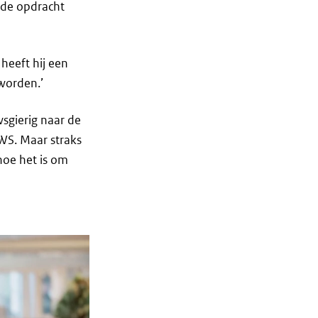
 de opdracht
 heeft hij een
worden.’
sgierig naar de
RWS. Maar straks
hoe het is om