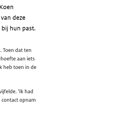
 Koen
 van deze
 bij hun past.
. Toen dat ten
ehoefte aan iets
k heb toen in de
jfelde. ‘Ik had
ik contact opnam