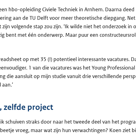
 een hbo-opleiding Civiele Techniek in Arnhem. Daarna deed 
eering aan de TU Delft voor meer theoretische diepgang. Ne
 zijn volgende stap zou zijn. ‘Ik wilde niet het onderzoek in
ezig bent met één onderwerp. Maar puur een constructeursro
preadsheet op met 35 (!) potentieel interessante vacatures. 
 eenvoudiger. 1 van die vacatures was het Young Profession
ng die aansluit op mijn studie vanuit drie verschillende pers
 aan.’
, zelfde project
ik schuiven straks door naar het tweede deel van het progr
 beetje vroeg, maar wat zijn hun verwachtingen? Koen ziet 