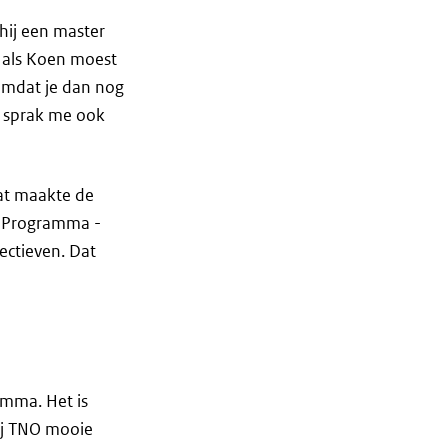
hij een master
t als Koen moest
 omdat je dan nog
l sprak me ook
Dat maakte de
al Programma -
pectieven. Dat
amma. Het is
bij TNO mooie