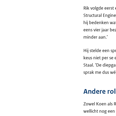
Rik volgde eerst
Structural Engin
hij bedenken wat
eens vier jaar b
minder aan.’
Hij stelde een s
keus niet per se
Staal. ‘De diepga
sprak me dus wél
Andere rol
Zowel Koen als R
wellicht nog een