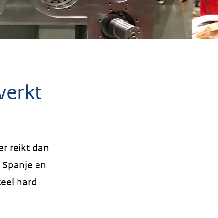
werkt
r reikt dan
t Spanje en
teel hard