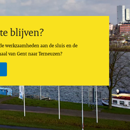
e blijven?
 de werkzaamheden aan de sluis en de
naal van Gent naar Terneuzen?