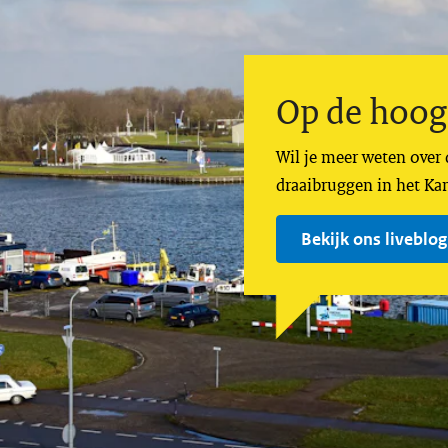
Op de hoogt
Wil je meer weten over
draaibruggen in het Ka
Bekijk ons liveblog